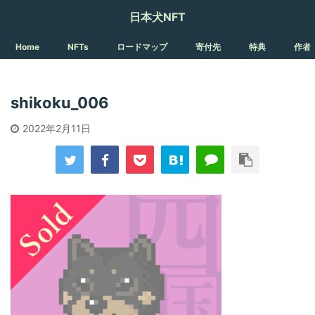
日本犬NFT
Home
NFTs
ロードマップ
寄付先
特典
作者
shikoku_006
2022年2月11日